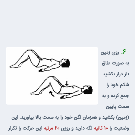
۶.
روى زمين
به صورت طاق
باز دراز بكشيد
شكم خود را
جمع كرده و به
سمت پايين
(زمين) بكشيد و همزمان لگن خود را به سمت بالا بياوريد. اين
وضعيت را
۱۰ ثانيه
نگه داريد و روزى
۲۰ مرتبه
اين حركت را تكرار