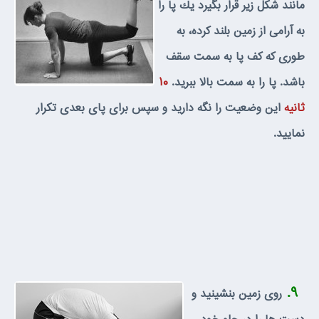
مانند شكل زير قرار بگيرد يك پا را
به آرامى از زمين بلند كرده، به
طورى كه كف پا به سمت سقف
باشد. پا را به سمت بالا ببريد.
۱۰
ثانيه
اين وضعيت را نگه داريد و سپس براى پاى بعدى تكرار
نماييد.
۹.
روى زمين بنشينيد و