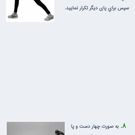
سپس براي پاى ديگر تكرار نماييد.
۸.
به صورت چهار دست و پا