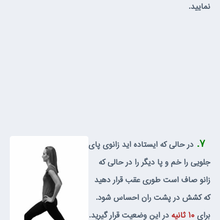
نماييد.
۷.
در حالى كه ايستاده ايد زانوى پاى
جلويى را خم و پا ديگر را در حالى كه
زانو صاف است طورى عقب قرار دهيد
كه كشش در پشت ران احساس شود.
براي
۱۰ ثانيه
در اين وضعيت قرار گيريد.