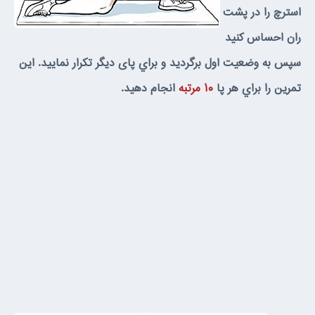
استرچ را در پشت
ران احساس كنيد
سپس به وضعيت اول برگرديد و براي پاى ديگر تكرار نماييد. اين
تمرين را براي هر پا
۱۰ مرتبه
انجام دهيد.