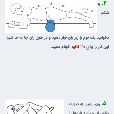
۴.
به
شكم
بخوابيد يك فوم را زير ران قرار دهيد و در طول ران جا به جا كنيد
اين كار را براي
۳۰ ثانيه
انجام دهيد.
۵.
روى زمين به صورت
طاق باز بخوابيد زانوها را