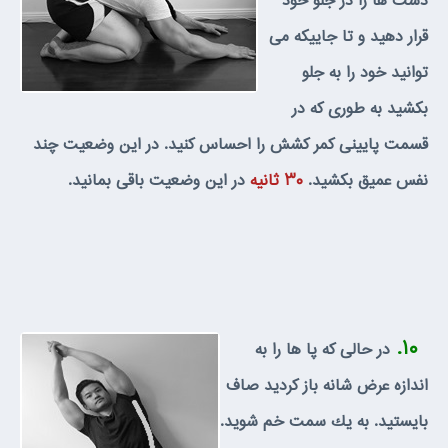
دست ها را در جلو خود
قرار دهيد و تا جاييكه مى
توانيد خود را به جلو
بكشيد به طورى كه در
قسمت پايينى كمر كشش را احساس كنيد. در اين وضعيت چند
نفس عميق بكشيد.
۳۰ ثانيه
در اين وضعيت باقى بمانيد.
۱۰.
در حالى كه پا ها را به
اندازه عرض شانه باز كرديد صاف
بايستيد. به يك سمت خم شويد.