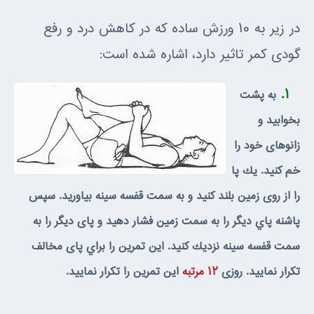
در زير به ۱۰ ورزش ساده كه در كاهش درد و رفع
گودى كمر تاثير دارد، اشاره شده است:
۱.
به پشت
بخوابيد و
زانوهاى خود را
خم كنيد. يك پا
را از روى زمين بلند كنيد و به سمت قفسه سينه بياوريد. سپس
پاشنه پاي ديگر را به سمت زمين فشار دهيد و پاى ديگر را به
سمت قفسه سينه نزديك كنيد. اين تمرين را براي پاى مخالف
تكرار نماييد. روزى
۱۲ مرتبه
اين تمرين را تكرار نماييد.