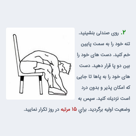
۲.
روى صندلى بنشينيد.
تنه خود را به سمت پايين
خم كنيد. دست هاى خود را
بين دو پا قرار دهيد. دست
هاى خود را به پاها تا جايى
كه امكان پذير و بدون درد
است نزديك كنيد. سپس به
وضعيت اوليه برگرديد. براي
۱۵ مرتبه
در روز تكرار نماييد.