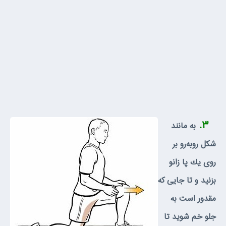
۳.
به مانند
شكل روبه‌رو بر
روى يك پا زانو
بزنيد و تا جايى كه
مقدور است به
جلو خم شويد تا