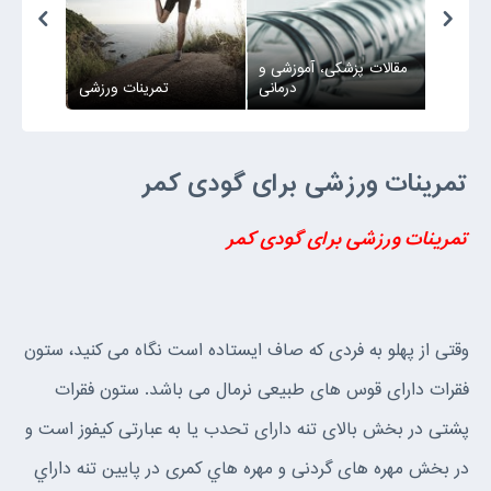
مقالات پزشکی، آموزشی و
مایش ها
درمانی
تمرینات ورزشی
تمرينات ورزشى براى گودى كمر
تمرينات ورزشى براى گودى كمر
وقتى از پهلو به فردى كه صاف ايستاده است نگاه مى كنيد، ستون
فقرات داراى قوس هاى طبيعى نرمال مى باشد. ستون فقرات
پشتى در بخش بالاى تنه داراى تحدب يا به عبارتى كيفوز است و
در بخش مهره هاى گردنى و مهره هاي كمرى در پايين تنه داراي