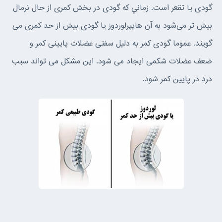
گودى يا تقعر است. زماني كه گودى در بخش كمرى از حال نرمال
بيش تر مى‌شود به آن هايپرلوردوز يا گودى بيش از حد كمرى مى
گويند. عموما گودى كمر به دليل سفتى عضلات پايينى كمر و
ضعف عضلات شكمى ايجاد مى شود. اين مشكل مى تواند سبب
درد در پايين كمر شود.