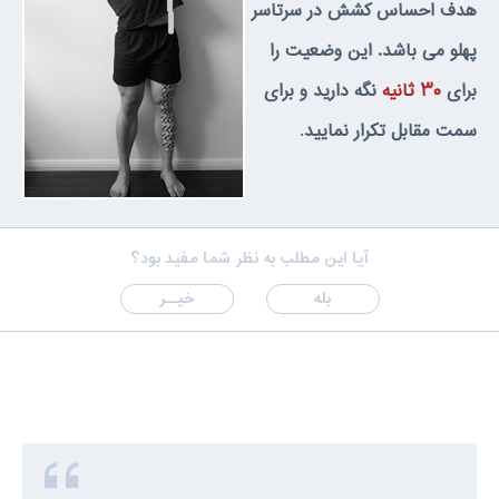
هدف احساس كشش در سرتاسر
پهلو مى باشد. اين وضعيت را
براى
۳۰ ثانيه
نگه داريد و براى
سمت مقابل تكرار نماييد
.
آیا این مطلب به نظر شما مفید بود؟
بله
خیــر